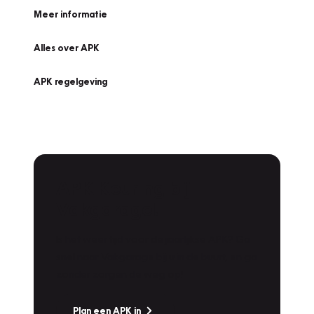
Meer informatie
Alles over APK
APK regelgeving
APK Keuring bij
Vakgarage!
Is het weer tijd voor de jaarlijkse APK? Ga
snel naar Vakgarage bij u in de buurt, en ga
zonder zorgen de weg op!
Plan een APK in