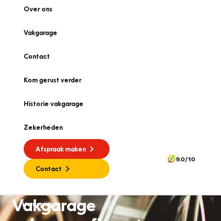
Over ons
Vakgarage
Contact
Kom gerust verder
Historie vakgarage
Zekerheden
Afspraak maken
9.0/10
Contact
Vakgarage
Homepage