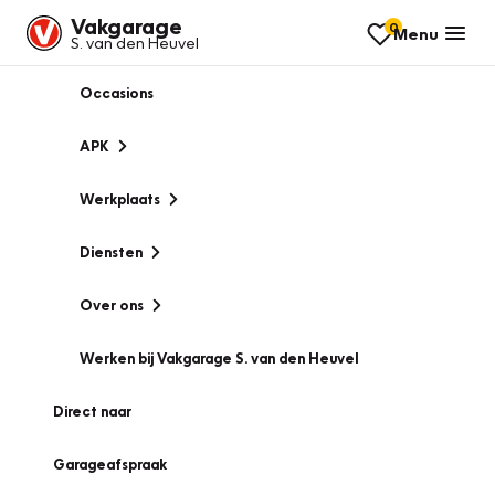
Vakgarage
0
Menu
S. van den Heuvel
Occasions
APK
Werkplaats
Diensten
Over ons
Werken bij Vakgarage S. van den Heuvel
Direct naar
Garageafspraak