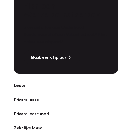
Plan een
Werkplaatsafspraak
Is uw auto toe aan Onderhoud,
Bandenwissel of een Vakantiecheck? Plan
online een afspraak!
Maak een afspraak
Lease
Private lease
Private lease used
Zakelijke lease