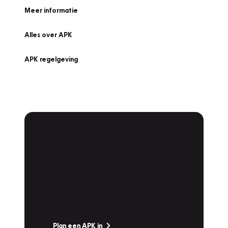
Meer informatie
Alles over APK
APK regelgeving
APK Keuring bij
Vakgarage!
Is het weer tijd voor de jaarlijkse APK? Ga
snel naar Vakgarage bij u in de buurt, en ga
zonder zorgen de weg op!
Plan een APK in