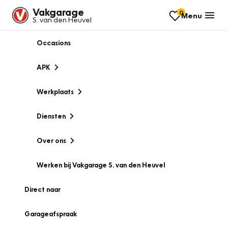
Vakgarage
0
Menu
S. van den Heuvel
Occasions
APK
Werkplaats
Diensten
Over ons
Werken bij Vakgarage S. van den Heuvel
Direct naar
Garageafspraak