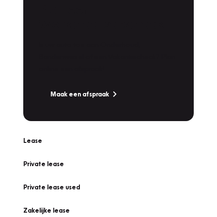
Plan een
Werkplaatsafspraak
Is uw auto toe aan Onderhoud,
Bandenwissel of een Vakantiecheck? Plan
online een afspraak!
Maak een afspraak
Lease
Private lease
Private lease used
Zakelijke lease