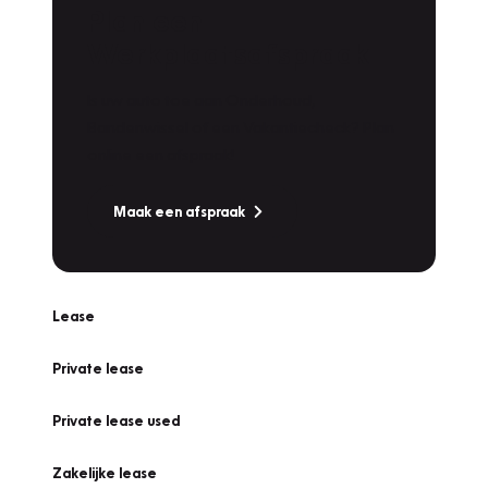
Plan een
Werkplaatsafspraak
Is uw auto toe aan Onderhoud,
Bandenwissel of een Vakantiecheck? Plan
online een afspraak!
Maak een afspraak
Lease
Private lease
Private lease used
Zakelijke lease