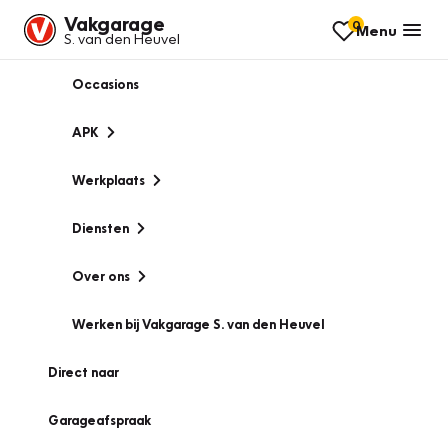
Vakgarage
0
Menu
S. van den Heuvel
Occasions
APK
Werkplaats
Diensten
Over ons
Werken bij Vakgarage S. van den Heuvel
Direct naar
Garageafspraak