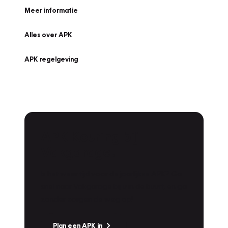
Meer informatie
Alles over APK
APK regelgeving
APK Keuring bij
Vakgarage!
Is het weer tijd voor de jaarlijkse APK? Ga
snel naar Vakgarage bij u in de buurt, en ga
zonder zorgen de weg op!
Plan een APK in