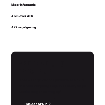
Meer informatie
Alles over APK
APK regelgeving
APK Keuring bij
Vakgarage!
Is het weer tijd voor de jaarlijkse APK? Ga
snel naar Vakgarage bij u in de buurt, en ga
zonder zorgen de weg op!
Plan een APK in