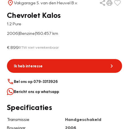
Vakgarage S. van den Heuvel B.v.
Chevrolet Kalos
1.2 Pure
2006
|
Benzine
|
160.457 km
€ 899
BTW niet verrekenbaar
Ik heb interesse
Bel ons op 079-3313926
Bericht ons op whatsapp
Specificaties
Transmissie
Handgeschakeld
Bouwjaar
2006