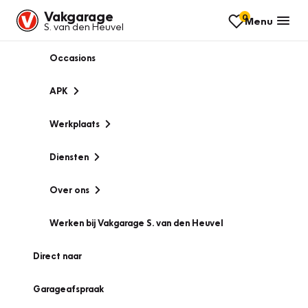
Vakgarage
0
Menu
S. van den Heuvel
Occasions
APK
Werkplaats
Diensten
Over ons
Werken bij Vakgarage S. van den Heuvel
Direct naar
Garageafspraak