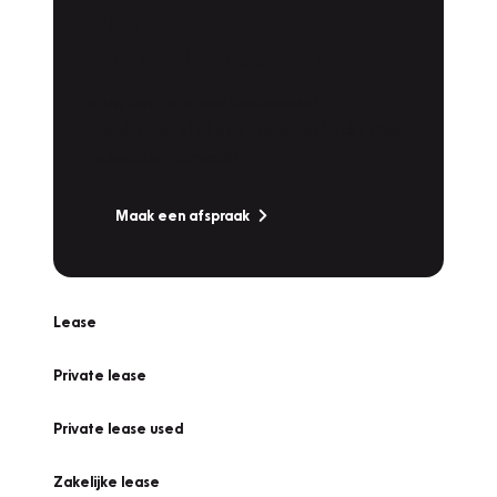
Plan een
Werkplaatsafspraak
Is uw auto toe aan Onderhoud,
Bandenwissel of een Vakantiecheck? Plan
online een afspraak!
Maak een afspraak
Lease
Private lease
Private lease used
Zakelijke lease