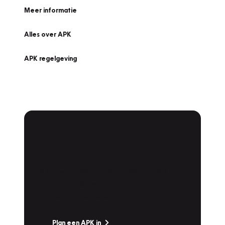
Meer informatie
Alles over APK
APK regelgeving
APK Keuring bij
Vakgarage!
Is het weer tijd voor de jaarlijkse APK? Ga
snel naar Vakgarage bij u in de buurt, en ga
zonder zorgen de weg op!
Plan een APK in