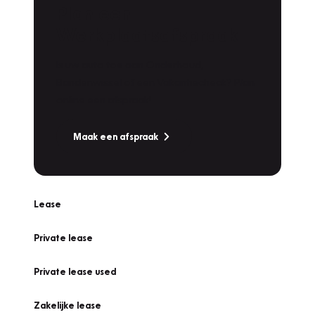
Plan een
Werkplaatsafspraak
Is uw auto toe aan Onderhoud,
Bandenwissel of een Vakantiecheck? Plan
online een afspraak!
Maak een afspraak
Lease
Private lease
Private lease used
Zakelijke lease