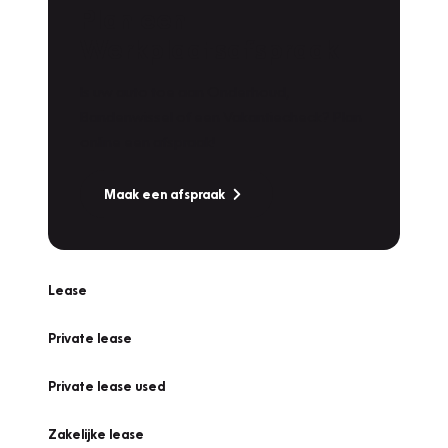
Plan een
Werkplaatsafspraak
Is uw auto toe aan Onderhoud,
Bandenwissel of een Vakantiecheck? Plan
online een afspraak!
Maak een afspraak
Lease
Private lease
Private lease used
Zakelijke lease