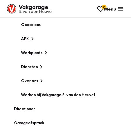
Vakgarage
0
Menu
S. van den Heuvel
Occasions
APK
Werkplaats
Diensten
Over ons
Werken bij Vakgarage S. van den Heuvel
Direct naar
Garageafspraak