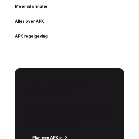
Meer informatie
Alles over APK
APK regelgeving
APK Keuring bij
Vakgarage!
Is het weer tijd voor de jaarlijkse APK? Ga
snel naar Vakgarage bij u in de buurt, en ga
zonder zorgen de weg op!
Plan een APK in