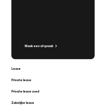
Plan een
Werkplaatsafspraak
Is uw auto toe aan Onderhoud,
Bandenwissel of een Vakantiecheck? Plan
online een afspraak!
Maak een afspraak
Lease
Private lease
Private lease used
Zakelijke lease