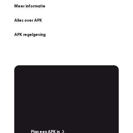
Meer informatie
Alles over APK
APK regelgeving
APK Keuring bij
Vakgarage!
Is het weer tijd voor de jaarlijkse APK? Ga
snel naar Vakgarage bij u in de buurt, en ga
zonder zorgen de weg op!
Plan een APK in