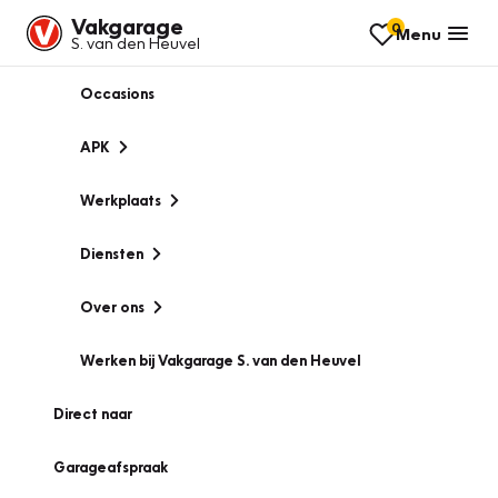
Vakgarage
0
Menu
S. van den Heuvel
Occasions
APK
Werkplaats
Diensten
Over ons
Werken bij Vakgarage S. van den Heuvel
Direct naar
Garageafspraak