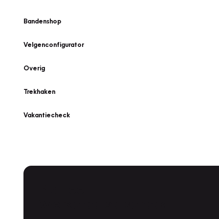
Bandenshop
Velgenconfigurator
Overig
Trekhaken
Vakantiecheck
Plan een
Werkplaatsafspraak