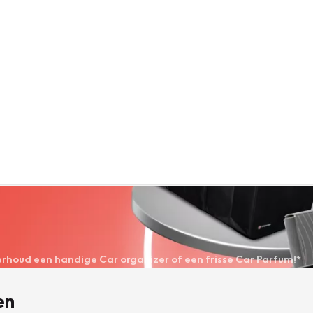
derhoud een handige Car organizer of een frisse Car Parfum!*
en