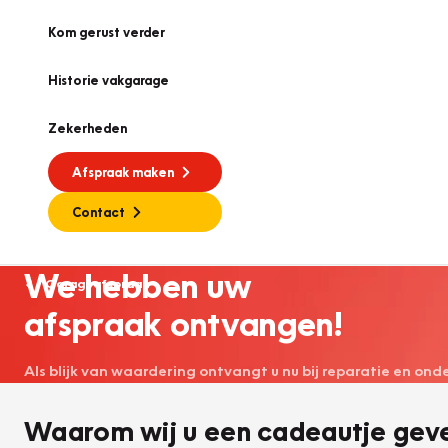
Kom gerust verder
Historie vakgarage
Zekerheden
Afspraak maken
Contact
We hebben uw
Garageafspraak
afspraak ontvangen!
Als blijk van waardering ontvangt u nu bij reparatie en on
Waarom wij u een cadeautje gev