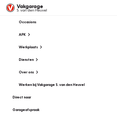
Vakgarage
S. van den Heuvel
Occasions
APK
Werkplaats
Diensten
Over ons
Werken bij Vakgarage S. van den Heuvel
Direct naar
Garageafspraak