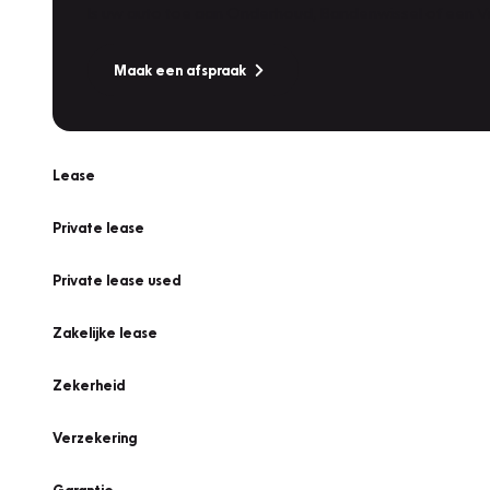
Is uw auto toe aan Onderhoud, Bandenwissel of een Va
Maak een afspraak
Lease
Private lease
Private lease used
Zakelijke lease
Zekerheid
Verzekering