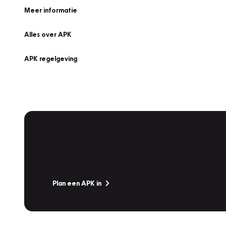
Meer informatie
Alles over APK
APK regelgeving
APK Keuring bij Vakgarage!
Is het weer tijd voor de jaarlijkse APK? Ga snel naar V
Plan een APK in