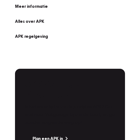
Meer informatie
Alles over APK
APK regelgeving
APK Keuring bij
Vakgarage!
Is het weer tijd voor de jaarlijkse APK? Ga
snel naar Vakgarage bij u in de buurt, en ga
zonder zorgen de weg op!
Plan een APK in