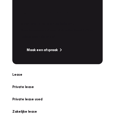
Plan een
Werkplaatsafspraak
Is uw auto toe aan Onderhoud,
Bandenwissel of een Vakantiecheck? Plan
online een afspraak!
Maak een afspraak
Lease
Private lease
Private lease used
Zakelijke lease