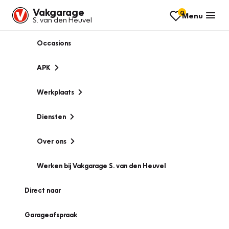
Vakgarage
0
Menu
S. van den Heuvel
Occasions
APK
Werkplaats
Diensten
Over ons
Werken bij Vakgarage S. van den Heuvel
Direct naar
Garageafspraak